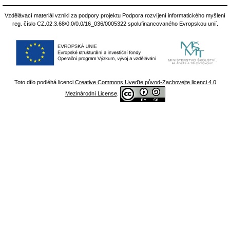
Vzdělávací materiál vznikl za podpory projektu Podpora rozvíjení informatického myšlení
reg. číslo CZ.02.3.68/0.0/0.0/16_036/0005322 spolufinancovaného Evropskou unií.
Toto dílo podléhá licenci
Creative Commons Uveďte původ-Zachovejte licenci 4.0
Mezinárodní License
.