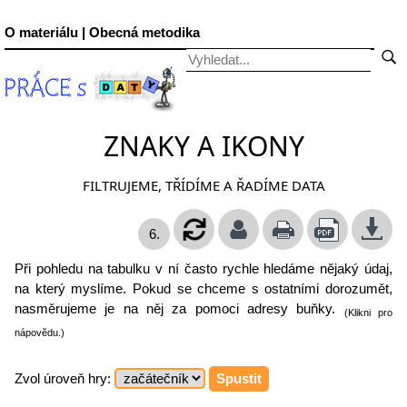
O materiálu | Obecná metodika
ZNAKY A IKONY
FILTRUJEME, TŘÍDÍME A ŘADÍME DATA
6.
Při pohledu na tabulku v ní často rychle hledáme nějaký údaj,
na který myslíme. Pokud se chceme s ostatními dorozumět,
nasměrujeme je na něj za pomoci adresy buňky.
(Klikni pro
nápovědu.)
Zvol úroveň hry: