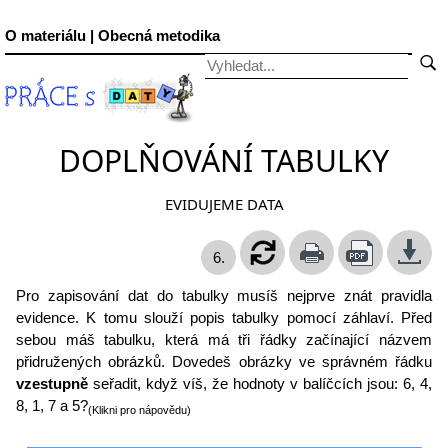
O materiálu | Obecná metodika
DOPLŇOVÁNÍ TABULKY
EVIDUJEME DATA
6.
Pro zapisování dat do tabulky musíš nejprve znát pravidla
evidence. K tomu slouží popis tabulky pomocí záhlaví. Před
sebou máš tabulku, která má tři řádky začínající názvem
přidružených obrázků. Dovedeš obrázky ve správném řádku
vzestupně
seřadit, když víš, že hodnoty v balíčcích jsou: 6, 4,
8, 1, 7 a 5?
(Klikni pro nápovědu)