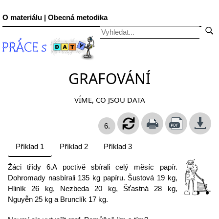
O materiálu | Obecná metodika
GRAFOVÁNÍ
VÍME, CO JSOU DATA
6.
Příklad 1
Příklad 2
Příklad 3
Žáci třídy 6.A poctivě sbírali celý měsíc papír.
Dohromady nasbírali 135 kg papíru. Šustová 19 kg,
Hliník 26 kg, Nezbeda 20 kg, Šťastná 28 kg,
Nguyễn 25 kg a Brunclík 17 kg.