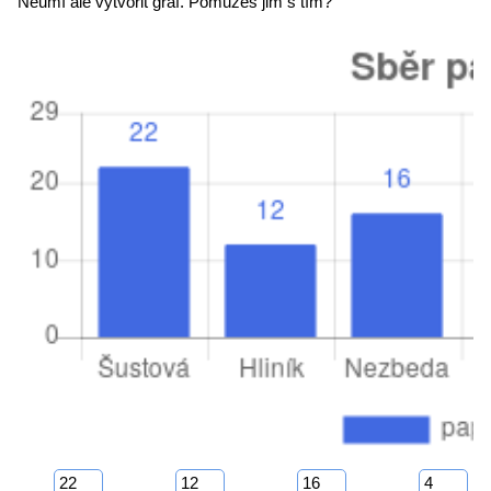
Neumí ale vytvořit graf. Pomůžeš jim s tím?